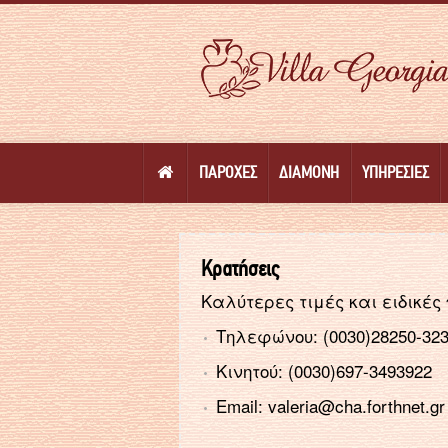
ΠΑΡΟΧΈΣ
ΔΙΑΜΟΝΉ
ΥΠΗΡΕΣΊΕΣ
Kρατήσεις
Καλύτερες τιμές και ειδικέ
Tηλεφώνου: (0030)28250-32
Kινητού: (0030)697-3493922
Email:
valeria@cha.forthnet.gr