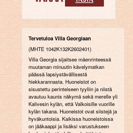
Tervetuloa Villa Georgiaan
(ΜΗΤΕ 1042Κ132Κ2602401)
Villa Georgia sijaitsee mäenrinteessä
muutaman minuutin kävelymatkan
päässä lapsiystävällisestä
hiekkarannasta. Huoneistot on
sisustettu perinteiseen tyyliin ja niistä
avautuu kaunis näkymä sekä merelle yli
Kalivesin kylän, että Valkoisille vuorille
kylän takana. Huoneistot ovat siistejä ja
hyväkuntoisia. Kaikissa huoneistoissa
on jääkaappi ja lisäksi varustukseen