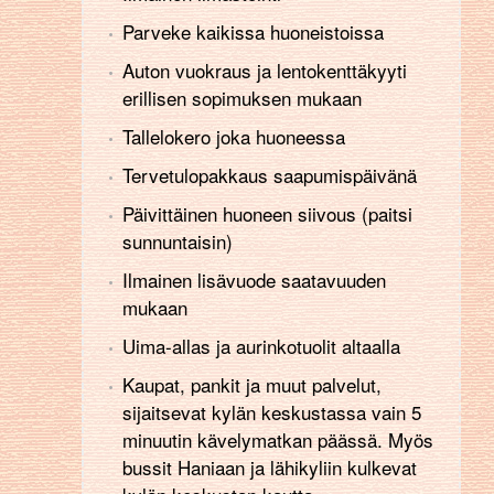
Parveke kaikissa huoneistoissa
Auton vuokraus ja lentokenttäkyyti
erillisen sopimuksen mukaan
Tallelokero joka huoneessa
Tervetulopakkaus saapumispäivänä
Päivittäinen huoneen siivous (paitsi
sunnuntaisin)
Ilmainen lisävuode saatavuuden
mukaan
Uima-allas ja aurinkotuolit altaalla
Kaupat, pankit ja muut palvelut,
sijaitsevat kylän keskustassa vain 5
minuutin kävelymatkan päässä. Myös
bussit Haniaan ja lähikyliin kulkevat