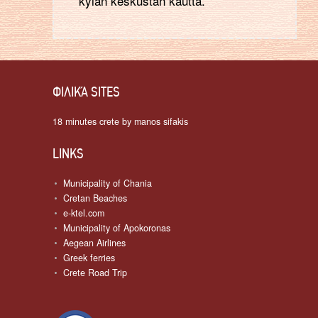
kylän keskustan kautta.
ΦΙΛΙΚΆ SITES
18 minutes crete by manos sifakis
LINKS
Municipality of Chania
Cretan Beaches
e-ktel.com
Municipality of Apokoronas
Aegean Airlines
Greek ferries
Crete Road Trip