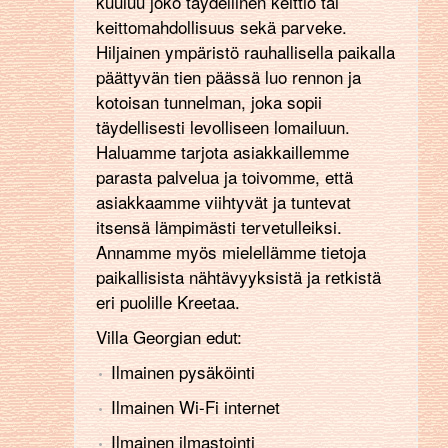
kuuluu joko täydellinen keittiö tai
keittomahdollisuus sekä parveke.
Hiljainen ympäristö rauhallisella paikalla
päättyvän tien päässä luo rennon ja
kotoisan tunnelman, joka sopii
täydellisesti levolliseen lomailuun.
Haluamme tarjota asiakkaillemme
parasta palvelua ja toivomme, että
asiakkaamme viihtyvät ja tuntevat
itsensä lämpimästi tervetulleiksi.
Annamme myös mielellämme tietoja
paikallisista nähtävyyksistä ja retkistä
eri puolille Kreetaa.
Villa Georgian edut:
Ilmainen pysäköinti
Ilmainen Wi-Fi internet
Ilmainen ilmastointi